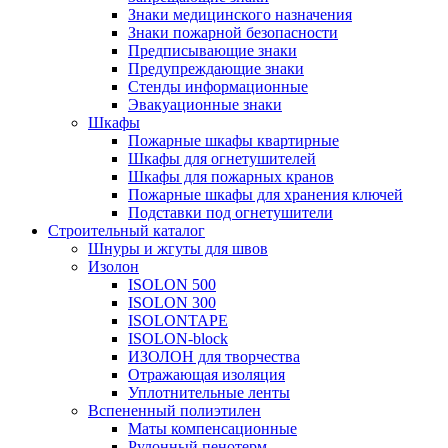
Знаки медицинского назначения
Знаки пожарной безопасности
Предписывающие знаки
Предупреждающие знаки
Стенды информационные
Эвакуационные знаки
Шкафы
Пожарные шкафы квартирные
Шкафы для огнетушителей
Шкафы для пожарных кранов
Пожарные шкафы для хранения ключей
Подставки под огнетушители
Строительный каталог
Шнуры и жгуты для швов
Изолон
ISOLON 500
ISOLON 300
ISOLONTAPE
ISOLON-block
ИЗОЛОН для творчества
Отражающая изоляция
Уплотнительные ленты
Вспененный полиэтилен
Маты компенсационные
Рулонный пенотерм