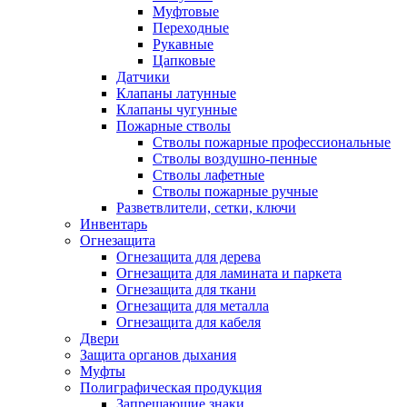
Муфтовые
Переходные
Рукавные
Цапковые
Датчики
Клапаны латунные
Клапаны чугунные
Пожарные стволы
Стволы пожарные профессиональные
Стволы воздушно-пенные
Стволы лафетные
Стволы пожарные ручные
Разветвлители, сетки, ключи
Инвентарь
Огнезащита
Огнезащита для дерева
Огнезащита для ламината и паркета
Огнезащита для ткани
Огнезащита для металла
Огнезащита для кабеля
Двери
Защита органов дыхания
Муфты
Полиграфическая продукция
Запрещающие знаки