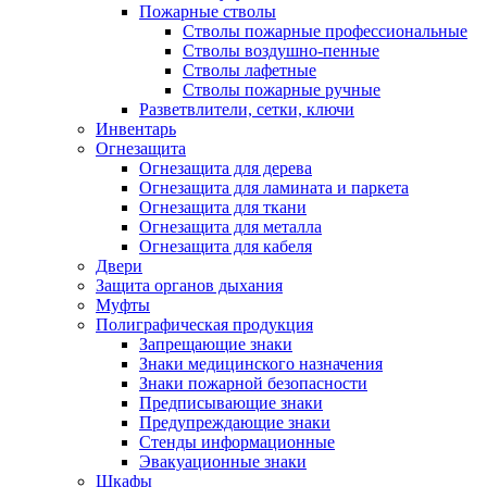
Пожарные стволы
Стволы пожарные профессиональные
Стволы воздушно-пенные
Стволы лафетные
Стволы пожарные ручные
Разветвлители, сетки, ключи
Инвентарь
Огнезащита
Огнезащита для дерева
Огнезащита для ламината и паркета
Огнезащита для ткани
Огнезащита для металла
Огнезащита для кабеля
Двери
Защита органов дыхания
Муфты
Полиграфическая продукция
Запрещающие знаки
Знаки медицинского назначения
Знаки пожарной безопасности
Предписывающие знаки
Предупреждающие знаки
Стенды информационные
Эвакуационные знаки
Шкафы