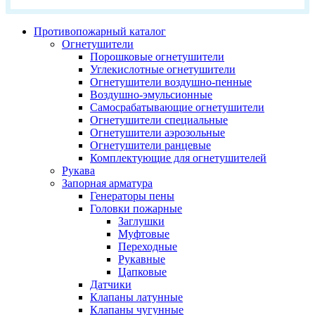
Противопожарный каталог
Огнетушители
Порошковые огнетушители
Углекислотные огнетушители
Огнетушители воздушно-пенные
Воздушно-эмульсионные
Самосрабатывающие огнетушители
Огнетушители специальные
Огнетушители аэрозольные
Огнетушители ранцевые
Комплектующие для огнетушителей
Рукава
Запорная арматура
Генераторы пены
Головки пожарные
Заглушки
Муфтовые
Переходные
Рукавные
Цапковые
Датчики
Клапаны латунные
Клапаны чугунные