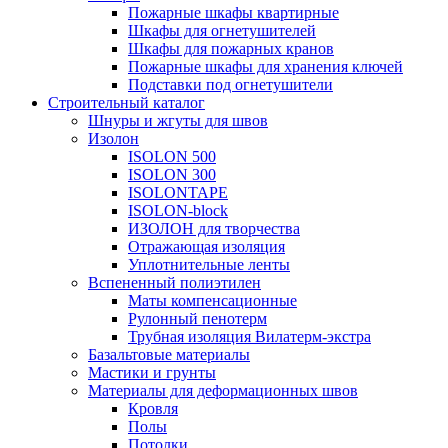
Пожарные шкафы квартирные
Шкафы для огнетушителей
Шкафы для пожарных кранов
Пожарные шкафы для хранения ключей
Подставки под огнетушители
Строительный каталог
Шнуры и жгуты для швов
Изолон
ISOLON 500
ISOLON 300
ISOLONTAPE
ISOLON-block
ИЗОЛОН для творчества
Отражающая изоляция
Уплотнительные ленты
Вспененный полиэтилен
Маты компенсационные
Рулонный пенотерм
Трубная изоляция Вилатерм-экстра
Базальтовые материалы
Мастики и грунты
Материалы для деформационных швов
Кровля
Полы
Потолки