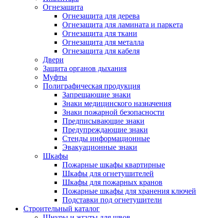
Огнезащита
Огнезащита для дерева
Огнезащита для ламината и паркета
Огнезащита для ткани
Огнезащита для металла
Огнезащита для кабеля
Двери
Защита органов дыхания
Муфты
Полиграфическая продукция
Запрещающие знаки
Знаки медицинского назначения
Знаки пожарной безопасности
Предписывающие знаки
Предупреждающие знаки
Стенды информационные
Эвакуационные знаки
Шкафы
Пожарные шкафы квартирные
Шкафы для огнетушителей
Шкафы для пожарных кранов
Пожарные шкафы для хранения ключей
Подставки под огнетушители
Строительный каталог
Шнуры и жгуты для швов