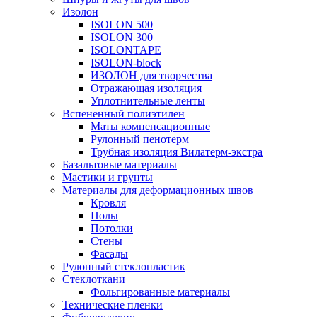
Изолон
ISOLON 500
ISOLON 300
ISOLONTAPE
ISOLON-block
ИЗОЛОН для творчества
Отражающая изоляция
Уплотнительные ленты
Вспененный полиэтилен
Маты компенсационные
Рулонный пенотерм
Трубная изоляция Вилатерм-экстра
Базальтовые материалы
Мастики и грунты
Материалы для деформационных швов
Кровля
Полы
Потолки
Стены
Фасады
Рулонный стеклопластик
Стеклоткани
Фольгированные материалы
Технические пленки