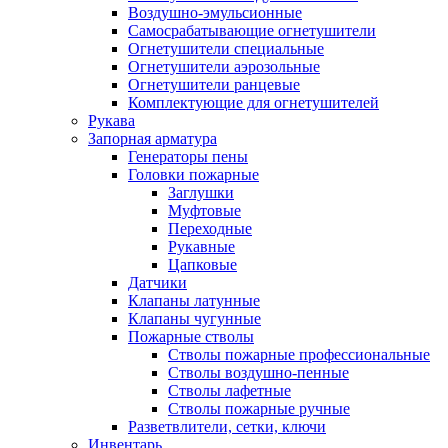
Воздушно-эмульсионные
Самосрабатывающие огнетушители
Огнетушители специальные
Огнетушители аэрозольные
Огнетушители ранцевые
Комплектующие для огнетушителей
Рукава
Запорная арматура
Генераторы пены
Головки пожарные
Заглушки
Муфтовые
Переходные
Рукавные
Цапковые
Датчики
Клапаны латунные
Клапаны чугунные
Пожарные стволы
Стволы пожарные профессиональные
Стволы воздушно-пенные
Стволы лафетные
Стволы пожарные ручные
Разветвлители, сетки, ключи
Инвентарь