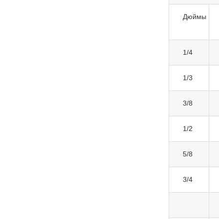
Дюймы
1/4
1/3
3/8
1/2
5/8
3/4