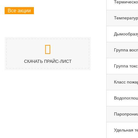
Термическо
Все акции
Температу
Дымообраз
Группа вос
СКАЧАТЬ ПРАЙС-ЛИСТ
Группа ток
Класс пожа
Водопоглощ
Паропрони
Удельная т