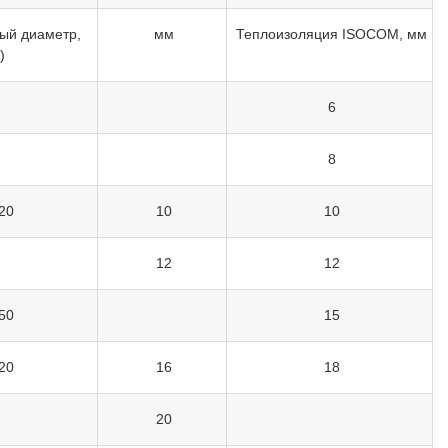
ый диаметр,
мм
Теплоизоляция ISOCOM, мм
)
6
8
20
10
10
12
12
50
15
20
16
18
20