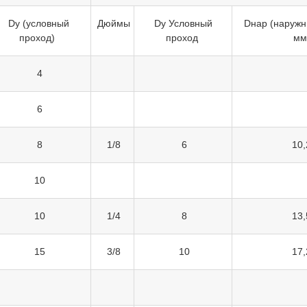
Dy (условный
Дюймы
Dy Условный
Dнар (наружн
проход)
проход
мм
4
6
8
1/8
6
10,
10
10
1/4
8
13,
15
3/8
10
17,