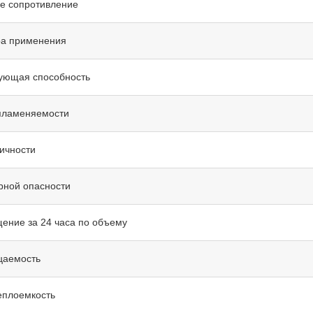
е сопротивление
ра применения
ующая способность
пламеняемости
сичности
рной опасности
ение за 24 часа по объему
цаемость
еплоемкость